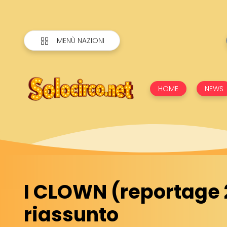
MENÙ NAZIONI
HOME
NEWS
I CLOWN (reportage 2
riassunto