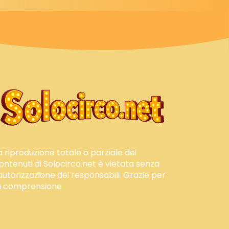
a riproduzione totale o parziale dei
ontenuti di Solocirco.net è vietata senza
'autorizzazione dei responsabili. Grazie per
a comprensione