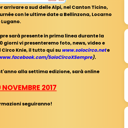
er arrivare a sud delle Alpi, nel Canton Ticino,
urnée con le ultime date a Bellinzona, Locarno
e Lugano.
re sarà presente in prima linea durante la
10 giorni vi presenteremo foto, news, video e
l Circo Knie, il tutto qui su
www.solocirco.net
e
www.facebook.com/SoloCircoXSempre
).
st'anno alla settima edizione, sarà online
19 NOVEMBRE 2017
ormazioni seguiranno!