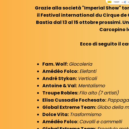
Grazie alla società "Imperial Show" to
il Festival international du Cirque de
Bastia dal 13 al 15 ottobre prossimi. Un
Carcopino l
Ecco di seguito il ca
Fam. Wolf:
Giocoleria
Amédéo Folco:
Elefanti
André Stykan:
Verticali
Antoine & Val:
Mentalismo
Troupe Robles:
Filo alto (7 artisti)
Elisa Cussadie Fochesato:
Pappagal
Global Extreme Team:
Globo della m
Dolce Vita:
Trasformismo
Amédéo Folco:
Cavalli e cammelli
Global Extreme Team:
Freestyle mot