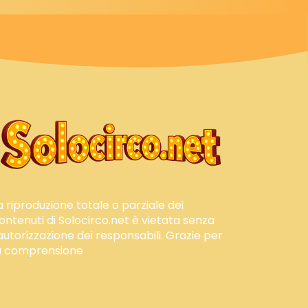
a riproduzione totale o parziale dei
ontenuti di Solocirco.net è vietata senza
'autorizzazione dei responsabili. Grazie per
a comprensione