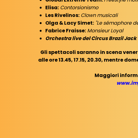
Elisa:
Contorsionismo
Les Rivelinos:
Clown musicali
Olga & Lacy Simet:
"Le sémaphore des
Fabrice Fraisse:
Monsieur Loyal
Orchestra live del Circus Brazil Jack
Gli spettacoli saranno in scena venerd
alle ore 13.45, 17.15, 20.30, mentre dome
Maggiori informa
www.im