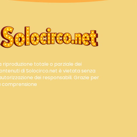
a riproduzione totale o parziale dei
ontenuti di Solocirco.net è vietata senza
'autorizzazione dei responsabili. Grazie per
a comprensione