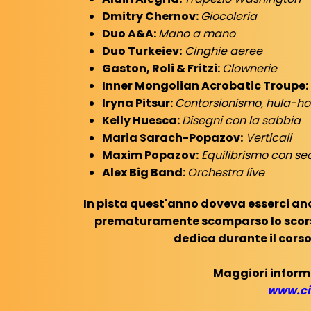
Dmitry Chernov:
Giocoleria
Duo A&A:
Mano a mano
Duo Turkeiev:
Cinghie aeree
Gaston, Roli & Fritzi:
Clownerie
Inner Mongolian Acrobatic Troupe:
Iryna Pitsur:
Contorsionismo, hula-h
Kelly Huesca:
Disegni con la sabbia
Maria Sarach-Popazov:
Verticali
Maxim Popazov:
Equilibrismo con se
Alex Big Band:
Orchestra live
In pista quest'anno doveva esserci anc
prematuramente scomparso lo scorso
dedica durante il corso
Maggiori informa
www.ci