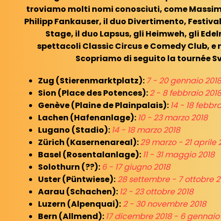
troviamo molti nomi conosciuti, come Massimo
Philipp Fankauser, il duo Divertimento, Festiva
Stage, il duo Lapsus, gli Heimweh, gli Ede
spettacoli Classic Circus e Comedy Club, e m
Scopriamo di seguito la tournée Sv
Zug (Stierenmarktplatz):
7 - 20 gennaio 201
Sion (Place des Potences):
2 - 8 febbraio 201
Genève (Plaine de Plainpalais):
14 - 18 febbr
Lachen (Hafenanlage):
10 - 23 marzo 2018
Lugano (Stadio):
14 - 18 marzo 2018
Zürich (Kasernenareal):
29 marzo - 21 aprile 
Basel (Rosentalanlage):
11 - 31 maggio 2018
Solothurn (??):
6 - 17 giugno 2018
Uster (Püntwiese):
28 settembre - 7 ottobre 2
Aarau (Schachen):
12 - 23 ottobre 2018
Luzern (Alpenquai):
2 - 30 novembre 2018
Bern (Allmend):
17 dicembre 2018 - 6 gennaio