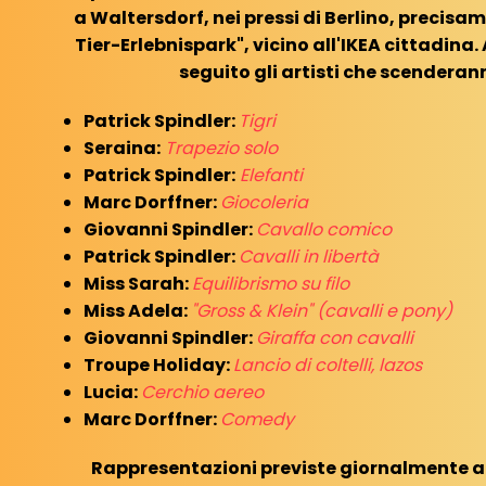
a Waltersdorf, nei pressi di Berlino, precisa
Tier-Erlebnispark", vicino all'IKEA cittadina
seguito gli artisti che scenderann
Patrick Spindler:
Tigri
Seraina:
Trapezio solo
Patrick Spindler:
Elefanti
Marc Dorffner:
Giocoleria
Giovanni Spindler:
Cavallo comico
Patrick Spindler:
Cavalli in libertà
Miss Sarah:
Equilibrismo su filo
Miss Adela:
"Gross & Klein" (cavalli e pony)
Giovanni Spindler:
Giraffa con cavalli
Troupe Holiday:
Lancio di coltelli, lazos
Lucia:
Cerchio aereo
Marc Dorffner:
Comedy
Rappresentazioni previste giornalmente alle 