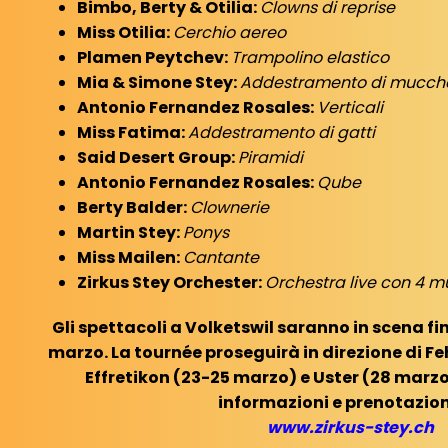
Bimbo, Berty & Otilia:
Clowns di reprise
Miss Otilia:
Cerchio aereo
Plamen Peytchev:
Trampolino elastico
Mia & Simone Stey:
Addestramento di mucch
Antonio Fernandez Rosales:
Verticali
Miss Fatima:
Addestramento di gatti
Said Desert Group:
Piramidi
Antonio Fernandez Rosales:
Qube
Berty Balder:
Clownerie
Martin Stey:
Ponys
Miss Mailen:
Cantante
Zirkus Stey Orchester:
Orchestra live con 4 mu
Gli spettacoli a Volketswil saranno in scena 
marzo. La tournée proseguirà in direzione di F
Effretikon (23-25 marzo) e Uster (28 marzo
informazioni e prenotazion
www.zirkus-stey.ch