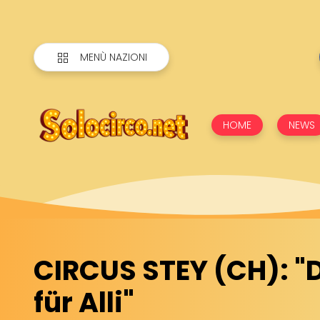
MENÙ NAZIONI
HOME
NEWS
CIRCUS STEY (CH): "
für Alli"