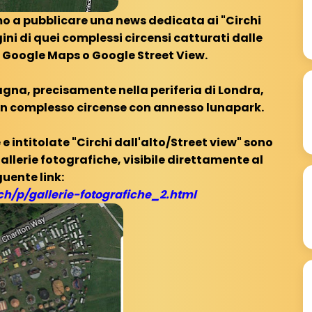
o a pubblicare una news dedicata ai "Circhi
ni di quei complessi circensi catturati dalle
di Google Maps o Google Street View.
agna, precisamente nella periferia di Londra,
un complesso circense con annesso lunapark.
e intitolate "Circhi dall'alto/Street view" sono
Gallerie fotografiche, visibile direttamente al
uente link:
.ch/p/gallerie-fotografiche_2.html