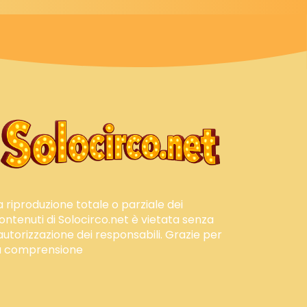
a riproduzione totale o parziale dei
ontenuti di Solocirco.net è vietata senza
'autorizzazione dei responsabili. Grazie per
a comprensione