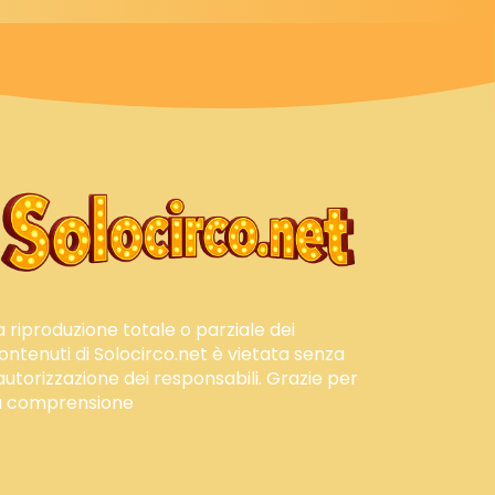
a riproduzione totale o parziale dei
ontenuti di Solocirco.net è vietata senza
'autorizzazione dei responsabili. Grazie per
a comprensione