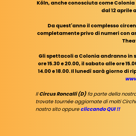
Köln, anche conosciuta come Colonia i
dal 12 aprile 
Da quest'anno il complesso circen
completamente privo di numeri con ani
Theat
Gli spettacoli a Colonia andranno in s
ore 15.30 e 20.00, il sabato alle ore 15
14.00 e 18.00. Il lunedì sarà giorno di 
www
Il
Circus Roncalli (D)
fa parte della nost
trovate tournée aggiornate di molti Circhi 
nostro sito oppure
cliccando QUI !!