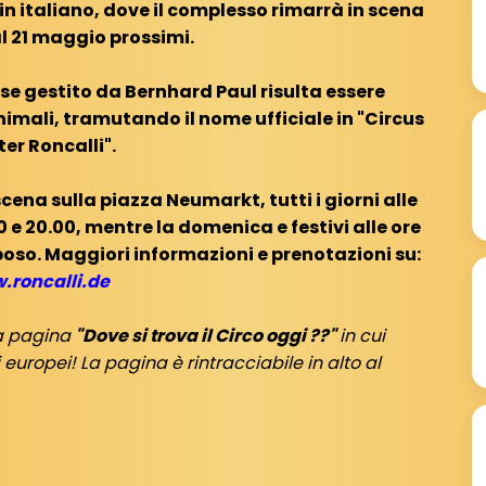
n italiano, dove il complesso rimarrà in scena
al 21 maggio prossimi.
se gestito da Bernhard Paul risulta essere
mali, tramutando il nome ufficiale in "Circus
er Roncalli".
cena sulla piazza Neumarkt, tutti i giorni alle
.00 e 20.00, mentre la domenica e festivi alle ore
riposo. Maggiori informazioni e prenotazioni su:
.roncalli.de
ra pagina
"Dove si trova il Circo oggi ??"
in cui
europei! La pagina è rintracciabile in alto al