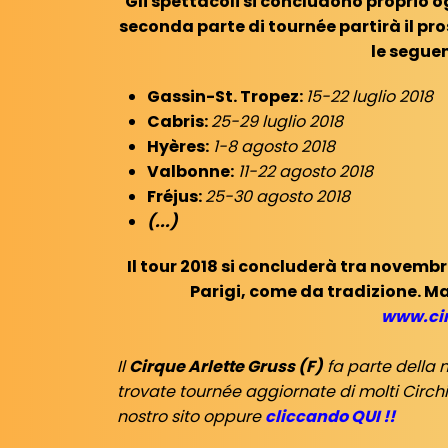
Gli spettacoli si concludono proprio o
seconda parte di tournée partirà il pr
le seguen
Gassin-St. Tropez:
15-22 luglio 2018
Cabris:
25-29 luglio 2018
Hyères:
1-8 agosto 2018
Valbonne:
11-22 agosto 2018
Fréjus:
25-30 agosto 2018
(...)
Il tour 2018 si concluderà tra novemb
Parigi, come da tradizione. Ma
www.ci
Il
Cirque Arlette Gruss (F)
fa parte della 
trovate tournée aggiornate di molti Circhi 
nostro sito oppure
cliccando QUI !!