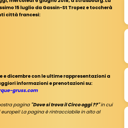
ggi, mercoledì 6 giugno 2018, a Strasbourg. La
ossimo 15 luglio da Gassin-St Tropez e toccherà
ti città francesi:
re e dicembre con le ultime rappresentazioni a
ggiori informazioni e prenotazioni su:
rque-gruss.com
nostra pagina
"Dove si trova il Circo oggi ??"
in cui
europei! La pagina è rintracciabile in alto al