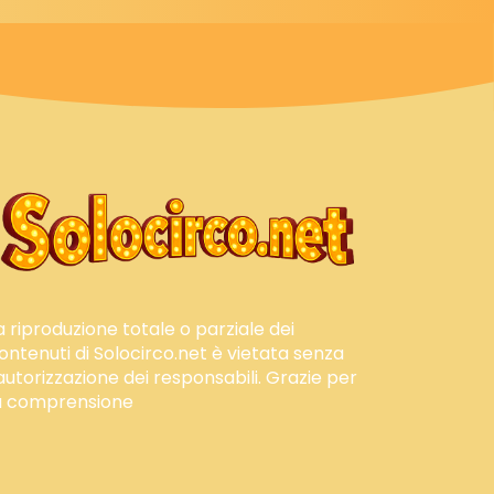
a riproduzione totale o parziale dei
ontenuti di Solocirco.net è vietata senza
'autorizzazione dei responsabili. Grazie per
a comprensione