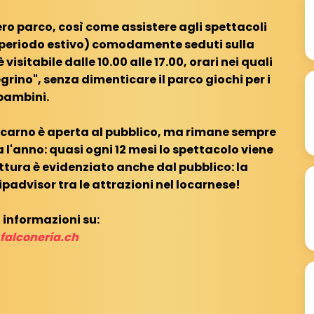
tero parco, così come assistere agli spettacoli
0 (periodo estivo) comodamente seduti sulla
visitabile dalle 10.00 alle 17.00, orari nei quali
egrino", senza dimenticare il parco giochi per i
bambini.
 Locarno è aperta al pubblico, ma rimane sempre
'anno: quasi ogni 12 mesi lo spettacolo viene
uttura è evidenziato anche dal pubblico: la
ipadvisor tra le attrazioni nel locarnese!
 informazioni su:
alconeria.ch