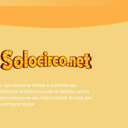
a riproduzione totale o parziale dei
ontenuti di Solocirco.net è vietata senza
'autorizzazione dei responsabili. Grazie per
a comprensione