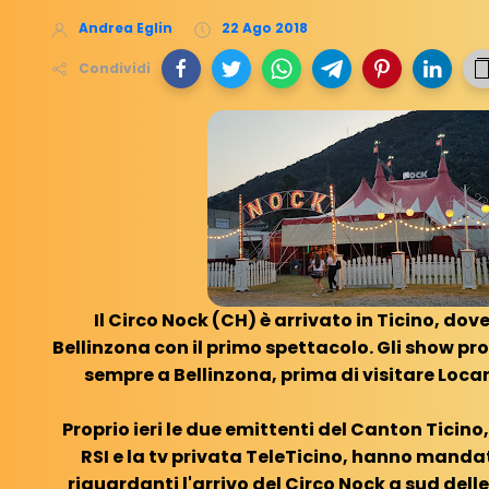
Andrea Eglin
22 Ago 2018
Condividi
Il Circo Nock (CH) è arrivato in Ticino, dov
Bellinzona con il primo spettacolo. Gli show p
sempre a Bellinzona, prima di visitare Loca
Proprio ieri le due emittenti del Canton Ticino
RSI e la tv privata TeleTicino, hanno mandat
riguardanti l'arrivo del Circo Nock a sud delle A