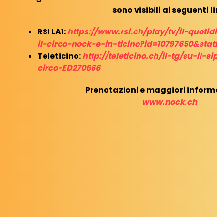
sono visibili ai seguenti li
RSI LA1:
https://www.rsi.ch/play/tv/il-quotid
il-circo-nock-e-in-ticino?id=10797650&stat
Teleticino:
http://teleticino.ch/il-tg/su-il-si
circo-ED270666
Prenotazioni e maggiori informa
www.nock.ch