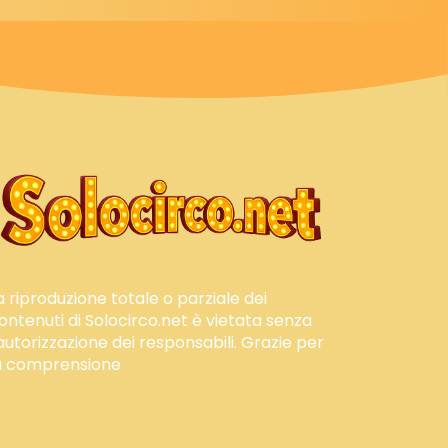
a riproduzione totale o parziale dei
ontenuti di Solocirco.net è vietata senza
'autorizzazione dei responsabili. Grazie per
a comprensione