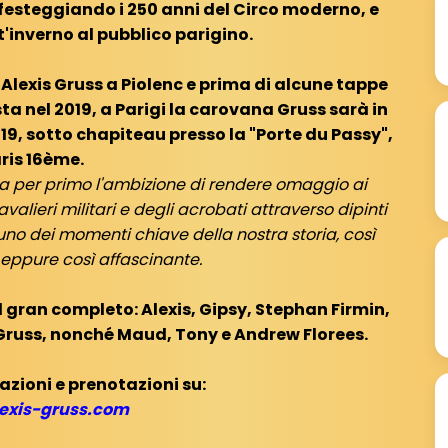
re festeggiando i 250 anni del Circo moderno, e
'inverno al pubblico parigino.
 Alexis Gruss a Piolenc e prima di alcune tappe
ta nel 2019, a Parigi la carovana Gruss sarà in
19, sotto chapiteau presso la "Porte du Passy",
ris 16ème.
a per primo l'ambizione di rendere omaggio ai
avalieri militari e degli acrobati attraverso dipinti
uno dei momenti chiave della nostra storia, così
eppure così affascinante.
l gran completo: Alexis, Gipsy, Stephan Firmin,
 Gruss, nonché Maud, Tony e Andrew Florees.
zioni e prenotazioni su:
exis-gruss.com