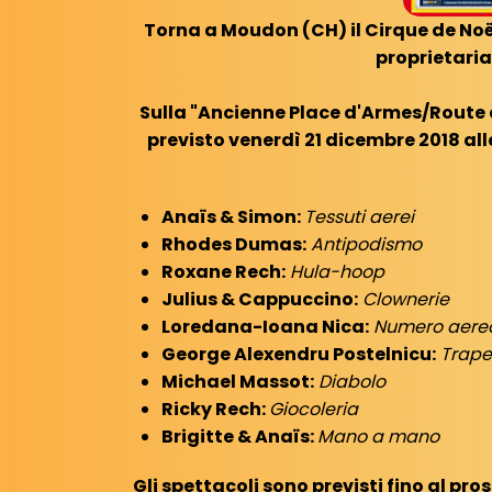
Torna a Moudon (CH) il Cirque de No
proprietaria
Sulla "Ancienne Place d'Armes/Route de
previsto venerdì 21 dicembre 2018 alle
Anaïs & Simon:
Tessuti aerei
Rhodes Dumas:
Antipodismo
Roxane Rech:
Hula-hoop
Julius & Cappuccino:
Clownerie
Loredana-Ioana Nica:
Numero aere
George Alexendru Postelnicu:
Trape
Michael Massot:
Diabolo
Ricky Rech:
Giocoleria
Brigitte & Anaïs:
Mano a mano
Gli spettacoli sono previsti fino al pros