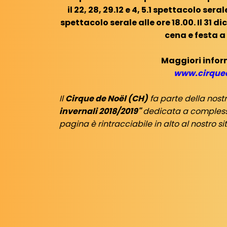
il 22, 28, 29.12 e 4, 5.1 spettacolo serale
spettacolo serale alle ore 18.00. Il 31
cena e festa a 
Maggiori infor
www.cirque
Il
Cirque de Noël (CH)
fa parte della nost
invernali 2018/2019"
dedicata a complessi
pagina è rintracciabile in alto al nostro s