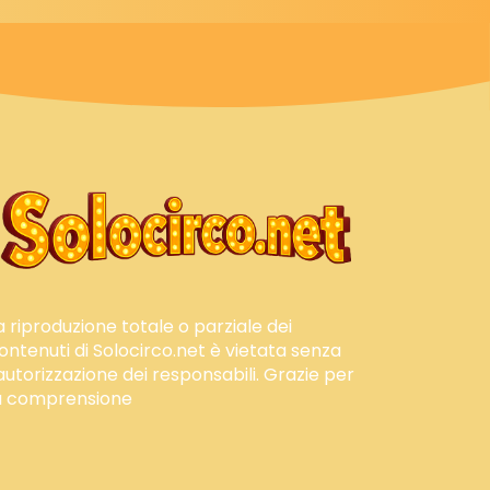
a riproduzione totale o parziale dei
ontenuti di Solocirco.net è vietata senza
'autorizzazione dei responsabili. Grazie per
a comprensione