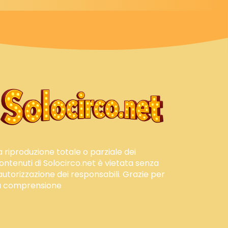
a riproduzione totale o parziale dei
ontenuti di Solocirco.net è vietata senza
'autorizzazione dei responsabili. Grazie per
a comprensione