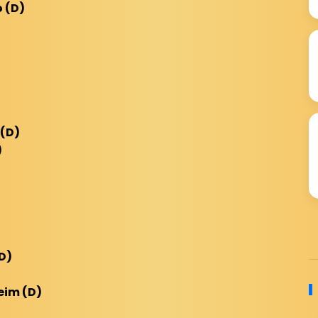
 (D)
(D)
)
D)
eim (D)