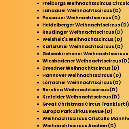
Freiburgs
Weihnachtscircus Circolo
Landauer
Weihnachtscircus (D)
Passauer
Weihnachtscircus (D)
Heidelberger
Weihnachtscircus (D)
Reutlinger
Weihnachtscircus (D)
Weisheit's
Weihnachtscircus (D)
Karlsruher
Weihnachtscircus (D)
Gelsenkirchener
Weihnachtscircus 
Wiesbadener
Weihnachtscircus (D
Dresdner
Weihnachtscircus (D)
Hannover
Weihnachtscircus (D)
Lörracher
Weihnachtscircus (D)
Berolina
Weihnachtscircus (D)
Krefelder
Weihnachtscircus (D)
Great Christmas Circus Frankfurt (
Europa Park Zirkus Revue (D)
Weihnachtscircus Cristallo Mannh
Weihnachtscircus Aachen (D)