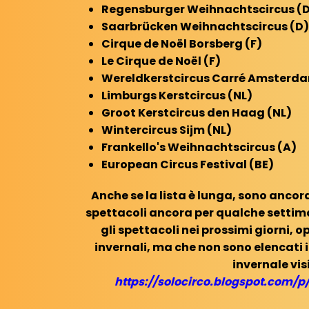
Regensburger
Weihnachtscircus (
Saarbrücken
Weihnachtscircus (D)
Cirque de Noël Borsberg (F)
Le Cirque de Noël (F)
Wereldkerstcircus Carré Amsterda
Limburgs Kerstcircus (NL)
Groot Kerstcircus den Haag (NL)
Wintercircus Sijm (NL)
Frankello's
Weihnachtscircus (A)
European Circus Festival (BE)
Anche se la lista è lunga, sono ancor
spettacoli ancora per qualche settima
gli spettacoli nei prossimi giorni, 
invernali, ma che non sono elencati
invernale vis
https://solocirco.blogspot.com/p/