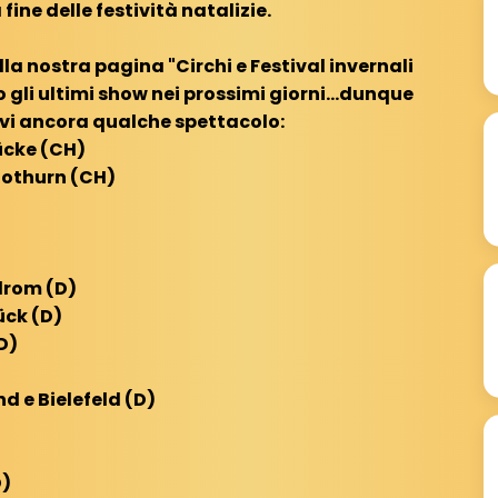
ine delle festività natalizie.
la nostra pagina "Circhi e Festival invernali
 gli ultimi show nei prossimi giorni...dunque
rvi ancora qualche spettacolo:
cke (CH)
lothurn (CH)
drom (D)
ück (D)
D)
d e Bielefeld (D)
D)