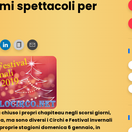
imi spettacoli per
chiuso i propri chapiteau negli scorsi giorni,
, ma sono diversi i Circhi e Festival invernali
proprie stagioni domenica 6 gennaio, in