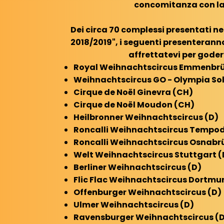
concomitanza con la f
Dei circa 70 complessi presentati nel
2018/2019", i seguenti presenteranno
affrettatevi per gode
Royal Weihnachtscircus Emmenbrü
Weihnachtscircus GO - Olympia So
Cirque de Noël Ginevra (CH)
Cirque de Noël Moudon (CH)
Heilbronner Weihnachtscircus (D)
Roncalli Weihnachtscircus Tempo
Roncalli Weihnachtscircus Osnabr
Welt Weihnachtscircus Stuttgart (
Berliner Weihnachtscircus (D)
Flic Flac Weihnachtscircus Dortmun
Offenburger Weihnachtscircus (D)
Ulmer
Weihnachtscircus (D)
Ravensburger
Weihnachtscircus (