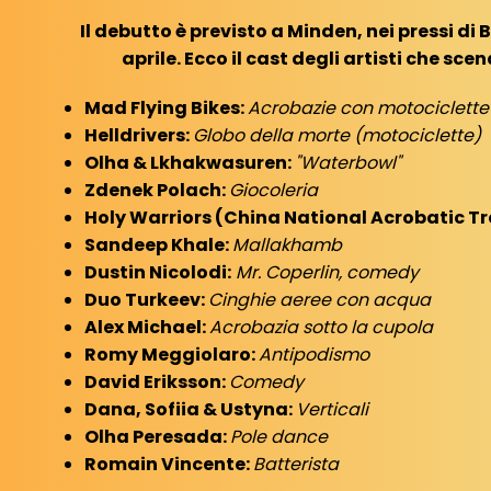
Il debutto è previsto a Minden, nei pressi di B
aprile. Ecco il cast degli artisti che sce
Mad Flying Bikes:
Acrobazie con motociclette
Helldrivers:
Globo della morte (motociclette)
Olha & Lkhakwasuren:
"Waterbowl"
Zdenek Polach:
Giocoleria
Holy Warriors (China National Acrobatic T
Sandeep Khale:
Mallakhamb
Dustin Nicolodi:
Mr. Coperlin, comedy
Duo Turkeev:
Cinghie aeree con acqua
Alex Michael:
Acrobazia sotto la cupola
Romy Meggiolaro:
Antipodismo
David Eriksson:
Comedy
Dana, Sofiia & Ustyna:
Verticali
Olha Peresada:
Pole dance
Romain Vincente:
Batterista