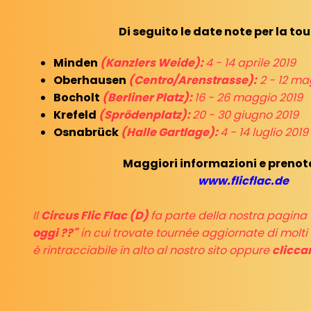
Di seguito le date note per la to
Minden
(Kanzlers Weide):
4 - 14 aprile 2019
Oberhausen
(Centro/Arenstrasse):
2 - 12 ma
Bocholt
(Berliner Platz):
16 - 26 maggio 2019
Krefeld
(Sprödenplatz):
20 - 30 giugno 2019
Osnabrück
(Halle Gartlage):
4 - 14 luglio 2019
Maggiori informazioni e prenota
www.flicflac.de
Il
Circus Flic Flac (D)
fa parte della nostra pagina
oggi ??"
in cui trovate tournée aggiornate di molti
è rintracciabile in alto al nostro sito oppure
clicca