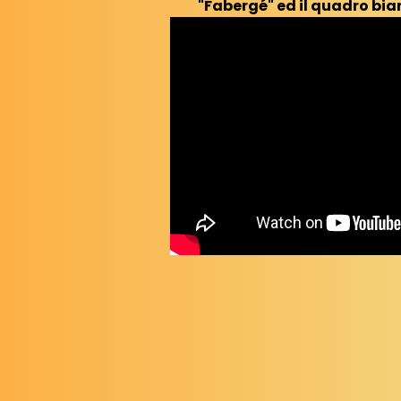
"Fabergé" ed il quadro bia