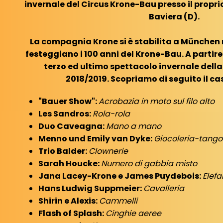
invernale del Circus Krone-Bau presso il propri
Baviera (D).
La compagnia Krone si è stabilita a München n
festeggiano i 100 anni del Krone-Bau. A partir
terzo ed ultimo spettacolo invernale dell
2018/2019. Scopriamo di seguito il cast
"Bauer Show":
Acrobazia in moto sul filo alto
Les Sandros:
Rola-rola
Duo Caveagna:
Mano a mano
Menno und Emily van Dyke:
Giocoleria-tango
Trio Balder:
Clownerie
Sarah Houcke:
Numero di gabbia misto
Jana Lacey-Krone e James Puydebois:
Elefa
Hans Ludwig Suppmeier:
Cavalleria
Shirin e Alexis:
Cammelli
Flash of Splash:
Cinghie aeree