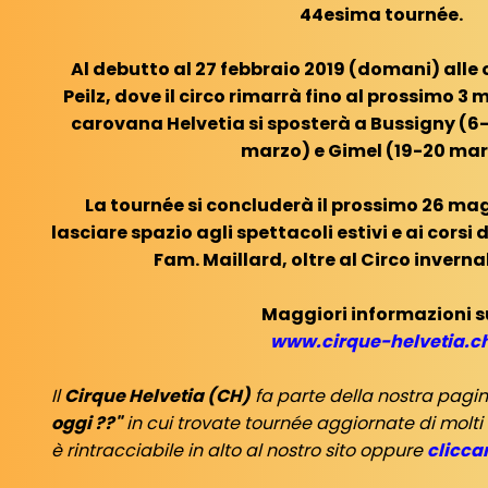
44esima tournée.
Al debutto al 27 febbraio 2019 (domani) alle 
Peilz, dove il circo rimarrà fino al prossimo 3 
carovana Helvetia si sposterà a Bussigny (6-
marzo) e Gimel (19-20 mar
La tournée si concluderà il prossimo 26 ma
lasciare spazio agli spettacoli estivi e ai corsi 
Fam. Maillard, oltre al Circo invern
Maggiori informazioni s
www.cirque-helvetia.c
Il
Cirque Helvetia (CH)
fa parte della nostra pagi
oggi ??"
in cui trovate tournée aggiornate di molti
è rintracciabile in alto al nostro sito oppure
clicca