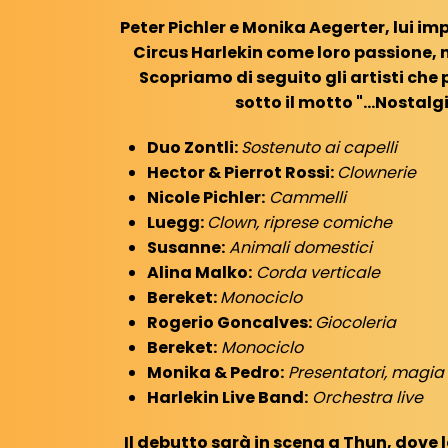
Peter Pichler e Monika Aegerter, lui im
Circus Harlekin come loro passione,
Scopriamo di seguito gli artisti ch
sotto il motto "...Nostalgi
Duo Zontli:
Sostenuto ai capelli
Hector & Pierrot Rossi:
Clownerie
Nicole Pichler:
Cammelli
Luegg:
Clown, riprese comiche
Susanne:
Animali domestici
Alina Malko:
Corda verticale
Bereket:
Monociclo
Rogerio Goncalves:
Giocoleria
Bereket:
Monociclo
Monika & Pedro:
Presentatori, magi
Harlekin Live Band:
Orchestra live
Il debutto sarà in scena a Thun, dove 