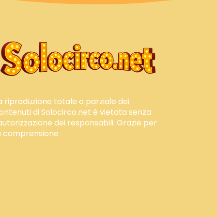
a riproduzione totale o parziale dei
ontenuti di Solocirco.net è vietata senza
'autorizzazione dei responsabili. Grazie per
a comprensione