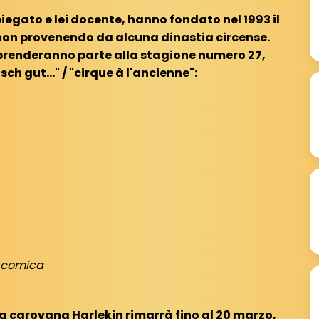
piegato e lei docente, hanno fondato nel 1993 il
 non provenendo da alcuna dinastia circense.
e prenderanno parte alla stagione numero 27,
sch gut..." / "cirque à l'ancienne":
a comica
la carovana Harlekin rimarrà fino al 20 marzo,