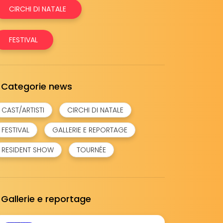
CIRCHI DI NATALE
FESTIVAL
Categorie news
CAST/ARTISTI
CIRCHI DI NATALE
FESTIVAL
GALLERIE E REPORTAGE
RESIDENT SHOW
TOURNÉE
Gallerie e reportage