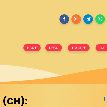
HOME
NEWS
TOURNÉE
GALL
 (CH):