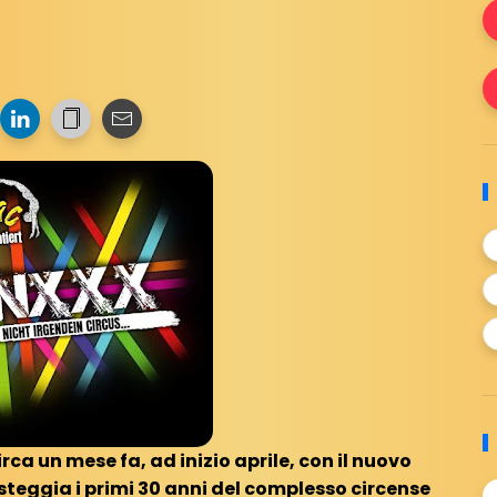
irca un mese fa, ad inizio aprile, con il nuovo
steggia i primi 30 anni del complesso circense