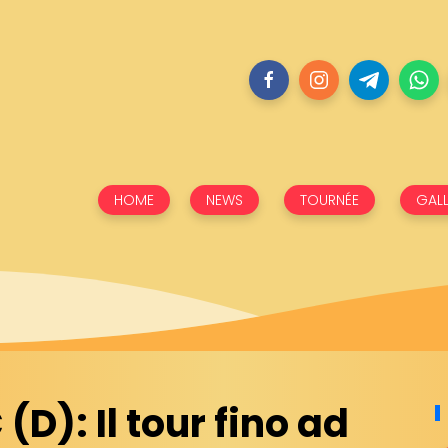
HOME
NEWS
TOURNÉE
GALL
D): Il tour fino ad