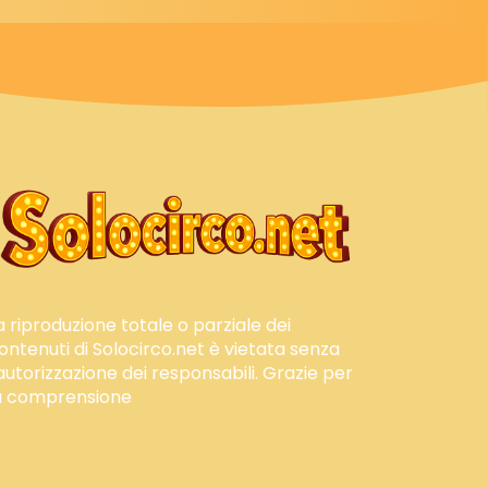
a riproduzione totale o parziale dei
ontenuti di Solocirco.net è vietata senza
'autorizzazione dei responsabili. Grazie per
a comprensione