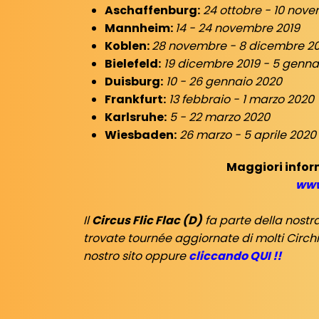
Aschaffenburg:
24 ottobre - 10 nove
Mannheim:
14 - 24 novembre 2019
Koblen:
28 novembre - 8 dicembre 20
Bielefeld:
19 dicembre 2019 - 5 genna
Duisburg:
10 - 26 gennaio 2020
Frankfurt:
13 febbraio - 1 marzo 2020
Karlsruhe:
5 - 22 marzo 2020
Wiesbaden:
26 marzo - 5 aprile 2020
Maggiori infor
www
Il
Circus Flic Flac (D)
fa parte della nost
trovate tournée aggiornate di molti Circhi 
nostro sito oppure
cliccando QUI !!