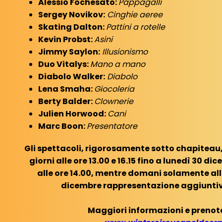
Alessio Fochesato:
Pappagalli
Sergey Novikov:
Cinghie aeree
Skating Dalton:
Pattini a rotelle
Kevin Probst:
Asini
Jimmy Saylon:
Illusionismo
Duo Vitalys:
Mano a mano
Diabolo Walker:
Diabolo
Lena Smaha:
Giocoleria
Berty Balder:
Clownerie
Julien Horwood:
Cani
Marc Boon:
Presentatore
Gli spettacoli, rigorosamente sotto chapiteau, 
giorni alle ore 13.00 e 16.15 fino a lunedì 30 d
alle ore 14.00, mentre domani solamente alle o
dicembre rappresentazione aggiuntiva 
Maggiori informazioni e prenota