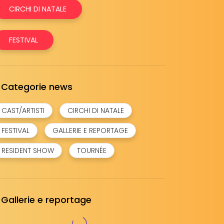
CIRCHI DI NATALE
FESTIVAL
Categorie news
CAST/ARTISTI
CIRCHI DI NATALE
FESTIVAL
GALLERIE E REPORTAGE
RESIDENT SHOW
TOURNÉE
Gallerie e reportage