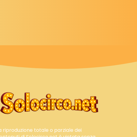
a riproduzione totale o parziale dei
ontenuti di Solocirco.net è vietata senza