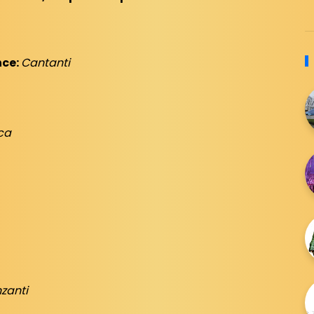
nce:
Cantanti
ca
nzanti