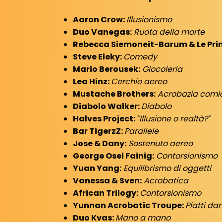
Aaron Crow:
Illusionismo
Duo Vanegas:
Ruota della morte
Rebecca Siemoneit-Barum & Le Pri
Steve Eleky:
Comedy
Mario Berousek:
Giocoleria
Lea Hinz:
Cerchio aereo
Mustache Brothers:
Acrobazia comi
Diabolo Walker:
Diabolo
Halves Project:
"Illusione o realtà?"
Bar TigerzZ:
Parallele
Jose & Dany:
Sostenuto aereo
George Osei Fainig:
Contorsionismo
Yuan Yang:
Equilibrismo di oggetti
Vanessa & Sven:
Acrobatica
African Trilogy:
Contorsionismo
Yunnan Acrobatic Troupe:
Piatti da
Duo Kvas:
Mano a mano