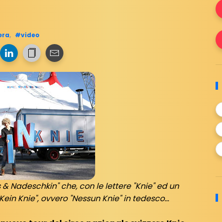
era
,
#video
 & Nadeschkin" che, con le lettere "Knie" ed un
in Knie", ovvero "Nessun Knie" in tedesco...