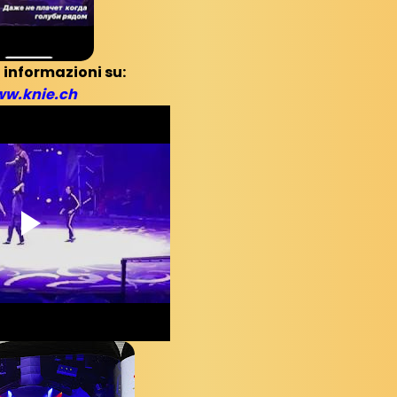
 informazioni su:
w.knie.ch