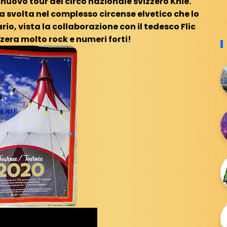
nuovo tour del circo nazionale svizzero Knie.
 svolta nel complesso circense elvetico che lo
io, vista la collaborazione con il tedesco Flic
zzera molto rock e numeri forti!