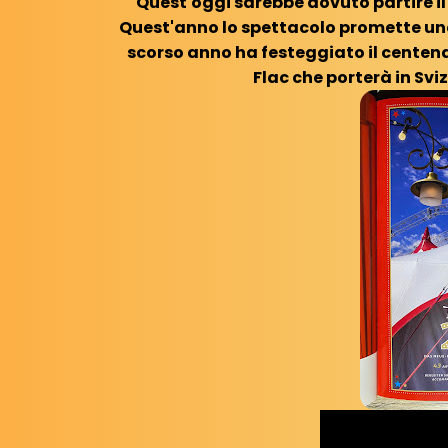
Quest'oggi sarebbe dovuto partire il 
Quest'anno lo spettacolo promette una
scorso anno ha festeggiato il centenar
Flac che porterà in Svi