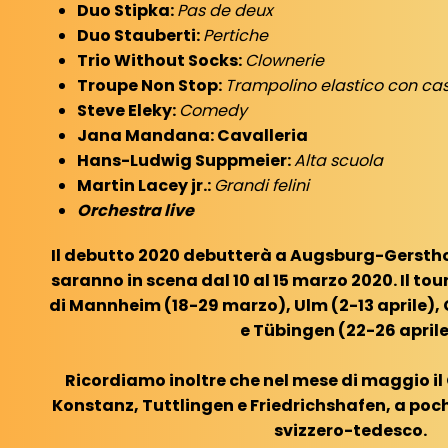
Duo Stipka:
Pas de deux
Duo Stauberti:
Pertiche
Trio Without Socks:
Clownerie
Troupe Non Stop:
Trampolino elastico con ca
Steve Eleky:
Comedy
Jana Mandana: Cavalleria
Hans-Ludwig Suppmeier:
Alta scuola
Martin Lacey jr.:
Grandi felini
Orchestra live
Il debutto 2020 debutterà a Augsburg-Gersthof
saranno in scena dal 10 al 15 marzo 2020. Il tou
di Mannheim (18-29 marzo), Ulm (2-13 aprile), 
e Tübingen (22-26 aprile
Ricordiamo inoltre che nel mese di maggio il
Konstanz, Tuttlingen e Friedrichshafen, a poch
svizzero-tedesco.