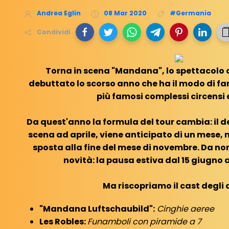
Andrea Eglin
08 Mar 2020
#Germania
Condividi
Torna in scena "Mandana", lo spettacolo d
debuttato lo scorso anno che ha il modo di fa
più famosi complessi circensi 
Da quest'anno la formula del tour cambia: il 
scena ad aprile, viene anticipato di un mese, 
sposta alla fine del mese di novembre. Da no
novità: la pausa estiva dal 15 giugno al
Ma riscopriamo il cast degli a
"Mandana Luftschaubild":
Cinghie aeree
Les Robles:
Funamboli con piramide a 7