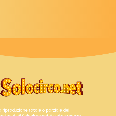
a riproduzione totale o parziale dei
ontenuti di Solocirco.net è vietata senza