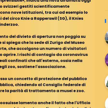
mprensibile», indica una nota diramata oggi
o svizzeri gestiti scientificamente
ono nove istituzioni, tra cui ad esempio lo
 del circo Knie a Rapperswil (SG), il Knies
inderzoo.
ento del divieto di apertura non poggia su
 si spiega che la sede di Zurigo del Museo
arte, che accolgono un numero di visitatori
 aprire. I rischi di contagio da coronavirus
ali confinati che all'esterno, ossia nella
gli zoo, sostiene l'associazione.
esso un concetto di protezione del pubblico
ubblica, chiedendo al Consiglio federale di
re la parità di trattamento a musei e zoo.
osuisse lamenta anche il fatto che l'Ufficio