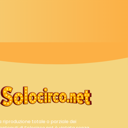
a riproduzione totale o parziale dei
ontenuti di Solocirco.net è vietata senza