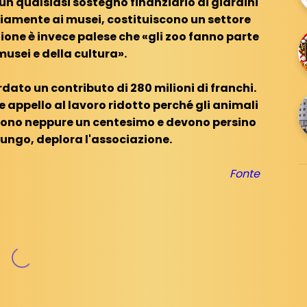
un qualsiasi sostegno finanziario ai giardini
iamente ai musei, costituiscono un settore
ione è invece palese che «gli zoo fanno parte
usei e della cultura».
ato un contributo di 280 milioni di franchi.
 appello al lavoro ridotto perché gli animali
evono neppure un centesimo e devono persino
lungo, deplora l'associazione.
Fonte