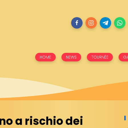
HOME
NEWS
TOURNÉE
GA
o a rischio dei