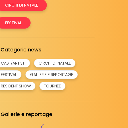
CIRCHI DI NATALE
FESTIVAL
Categorie news
CAST/ARTISTI
CIRCHI DI NATALE
FESTIVAL
GALLERIE E REPORTAGE
RESIDENT SHOW
TOURNÉE
Gallerie e reportage