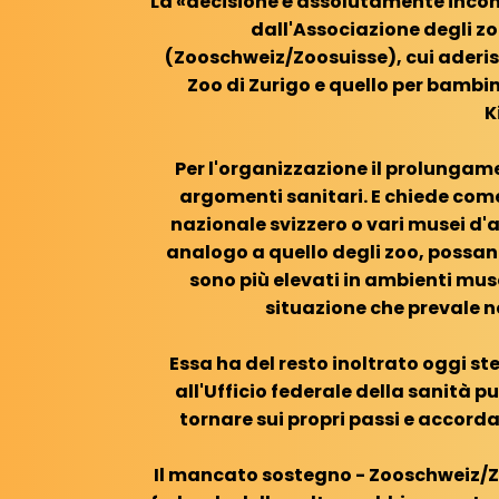
La «decisione è assolutamente inco
dall'Associazione degli zo
(Zooschweiz/Zoosuisse), cui aderisc
Zoo di Zurigo e quello per bambini
K
Per l'organizzazione il prolungam
argomenti sanitari. E chiede come
nazionale svizzero o vari musei d'
analogo a quello degli zoo, possano
sono più elevati in ambienti muse
situazione che prevale ne
Essa ha del resto inoltrato oggi st
all'Ufficio federale della sanità p
tornare sui propri passi e accorda
Il mancato sostegno - Zooschweiz/Zo