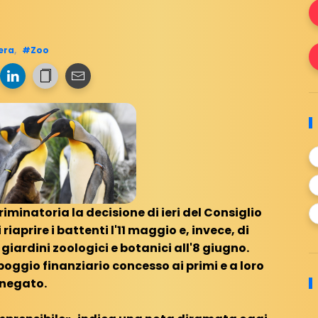
era
,
#Zoo
iminatoria la decisione di ieri del Consiglio
riaprire i battenti l'11 maggio e, invece, di
 giardini zoologici e botanici all'8 giugno.
oggio finanziario concesso ai primi e a loro
negato.