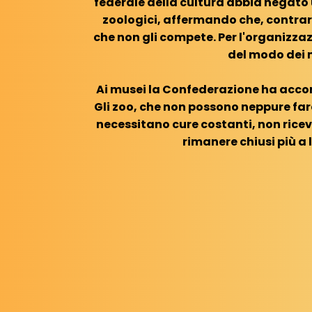
federale della cultura abbia negato 
zoologici, affermando che, contrar
che non gli compete. Per l'organizzaz
del modo dei m
Ai musei la Confederazione ha accord
Gli zoo, che non possono neppure fare
necessitano cure costanti, non ric
rimanere chiusi più a 