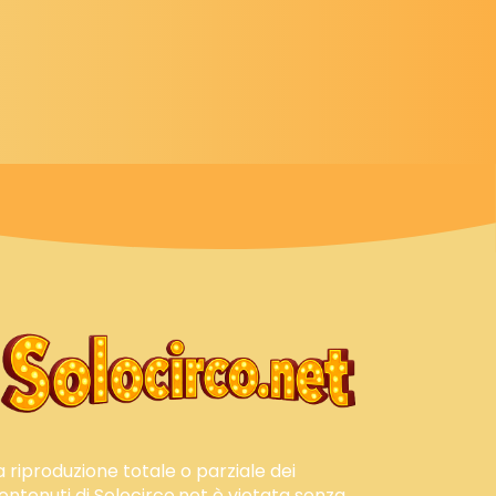
a riproduzione totale o parziale dei
ontenuti di Solocirco.net è vietata senza