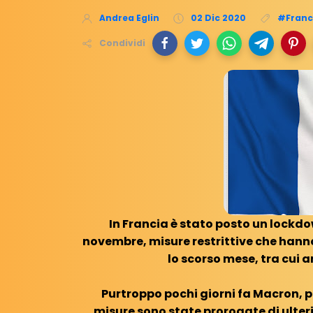
Andrea Eglin
02 Dic 2020
#Franc
Condividi
In Francia è stato posto un lockdow
novembre, misure restrittive che hanno b
lo scorso mese, tra cui a
Purtroppo pochi giorni fa Macron, 
misure sono state prorogate di ulteri