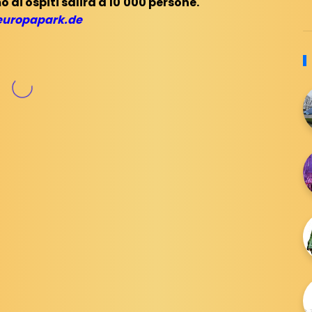
di ospiti salirà a 10'000 persone.
uropapark.de