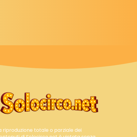
a riproduzione totale o parziale dei
ontenuti di Solocirco.net è vietata senza