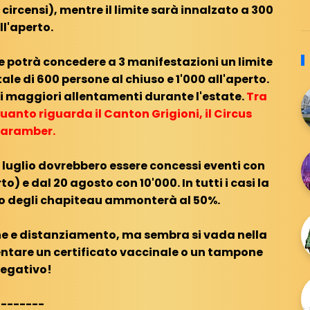
ircensi), mentre il limite sarà innalzato a 300
ll'aperto.
e potrà concedere a 3 manifestazioni un limite
le di 600 persone al chiuso e 1'000 all'aperto.
a di maggiori allentamenti durante l'estate.
Tra
uanto riguarda il Canton Grigioni, il Circus
aramber.
 luglio dovrebbero essere concessi eventi con
o) e dal 20 agosto con 10'000. In tutti i casi la
 o degli chapiteau ammonterà al 50%.
e e distanziamento, ma sembra si vada nella
sentare un certificato vaccinale o un tampone
egativo!
-------