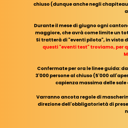
chiuso (dunque anche negli chapiteau c
a
Durante il mese di giugno ogni canton
maggiore, che avrà come limite un tota
Si tratterà di "eventi pilota", in vist
questi "eventi test" troviamo, per q
M
Confermate per ora le linee guida: da
3'000 persone al chiuso (5'000 all'apert
capienza massima delle sale
Varranno ancota regole di mascherin
direzione dell'obbligatorietà di pre
n