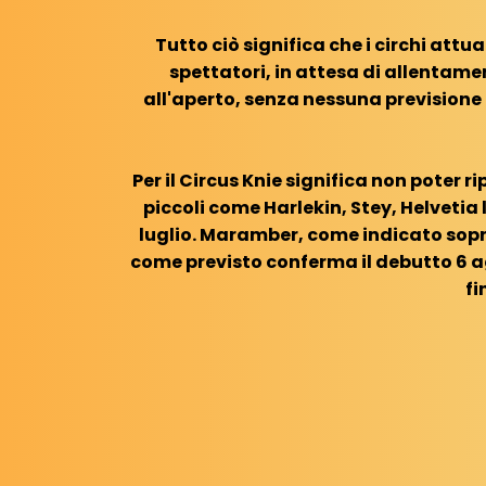
Tutto ciò significa che i circhi at
spettatori, in attesa di allentament
all'aperto, senza nessuna prevision
Per il Circus Knie significa non poter r
piccoli come Harlekin, Stey, Helvetia 
luglio. Maramber, come indicato sopra
come previsto conferma il debutto 6
fi