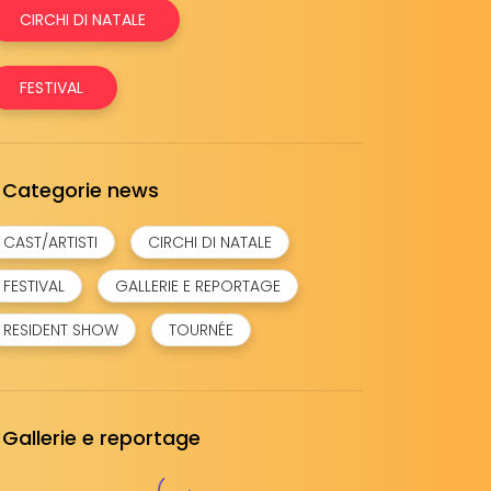
CIRCHI DI NATALE
FESTIVAL
Categorie news
CAST/ARTISTI
CIRCHI DI NATALE
FESTIVAL
GALLERIE E REPORTAGE
RESIDENT SHOW
TOURNÉE
Gallerie e reportage