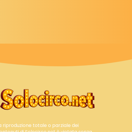
a riproduzione totale o parziale dei
ontenuti di Solocirco.net è vietata senza