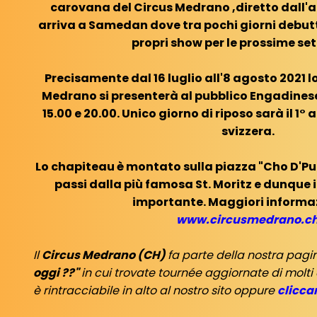
carovana del Circus Medrano ,diretto dall'a
arriva a Samedan dove tra pochi giorni debutt
propri show per le prossime se
Precisamente dal 16 luglio all'8 agosto 2021 l
Medrano si presenterà al pubblico Engadinese
15.00 e 20.00. Unico giorno di riposo sarà il 1°
svizzera.
Lo chapiteau è montato sulla piazza "Cho D'Pu
passi dalla più famosa St. Moritz e dunque i
importante. Maggiori informaz
www.circusmedrano.c
Il
Circus Medrano (CH)
fa parte della nostra pag
oggi ??"
in cui trovate tournée aggiornate di molti
è rintracciabile in alto al nostro sito oppure
clicca