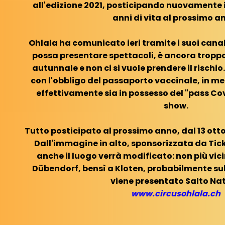
all'edizione 2021, posticipando nuovamente il 
anni di vita al prossimo a
Ohlala ha comunicato ieri tramite i suoi canali 
possa presentare spettacoli, è ancora troppo
autunnale e non ci si vuole prendere il rischio.
con l'obbligo del passaporto vaccinale, in m
effettivamente sia in possesso del "pass Co
show.
Tutto posticipato al prossimo anno, dal 13 ott
Dall'immagine in alto, sponsorizzata da Tic
anche il luogo verrà modificato: non più vici
Dübendorf, bensì a Kloten, probabilmente sul
viene presentato Salto Nat
www.circusohlala.ch