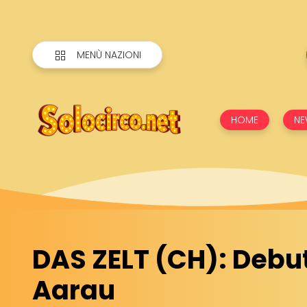
MENÙ NAZIONI
HOME
NE
DAS ZELT (CH): Debu
Aarau