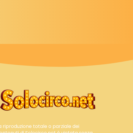
a riproduzione totale o parziale dei
ontenuti di Solocirco.net è vietata senza