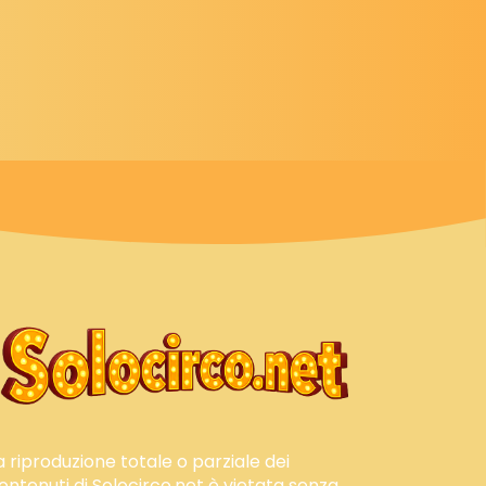
a riproduzione totale o parziale dei
ontenuti di Solocirco.net è vietata senza