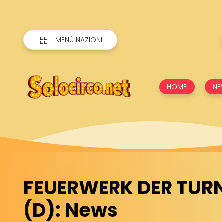
MENÙ NAZIONI
HOME
NE
FEUERWERK DER TUR
(D): News