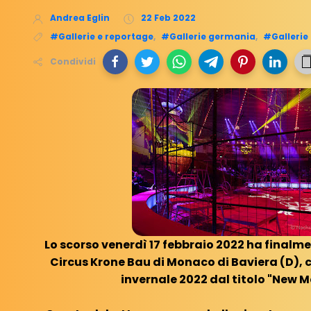
Andrea Eglin
22 Feb 2022
#Gallerie e reportage
,
#Gallerie germania
,
#Gallerie
Condividi
Lo scorso venerdì 17 febbraio 2022 ha finalmen
Circus Krone Bau di Monaco di Baviera (D), 
invernale 2022 dal titolo "New 