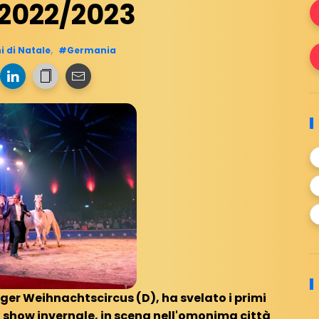
 2022/2023
i di Natale
,
#Germania
ger Weihnachtscircus (D), ha svelato i primi
 show invernale, in scena nell'omonima città