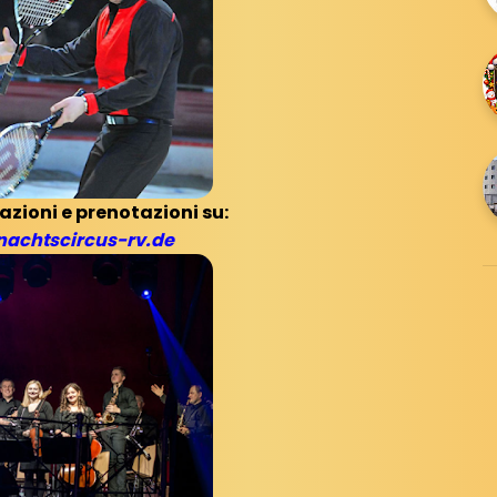
zioni e prenotazioni su:
achtscircus-rv.de