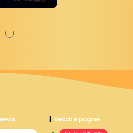
 news
Vecchie pagine