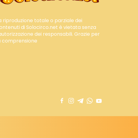
a riproduzione totale o parziale dei
ontenuti di Solocirco.net è vietata senza
'autorizzazione dei responsabili. Grazie per
a comprensione