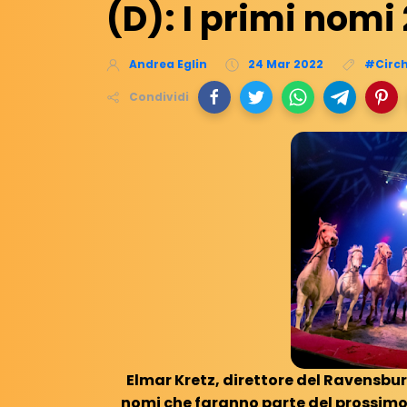
(D): I primi nomi
Andrea Eglin
24 Mar 2022
#Circh
Condividi
Elmar Kretz, direttore del Ravensbur
nomi che faranno parte del prossimo