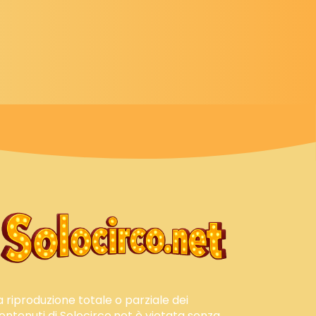
a riproduzione totale o parziale dei
ontenuti di Solocirco.net è vietata senza