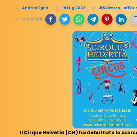
Andrea Eglin
19 Lug 2022
#Svizzera
,
#Tou
Condividi
Il Cirque Helvetia (CH) ha debuttato lo scor