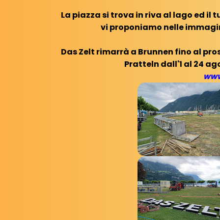
La piazza si trova in riva al lago ed i
vi proponiamo nelle immagin
Das Zelt rimarrà a Brunnen fino al pross
Pratteln dall'1 al 24 a
www