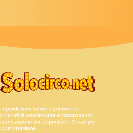
a riproduzione totale o parziale dei
ontenuti di Solocirco.net è vietata senza
'autorizzazione dei responsabili. Grazie per
a comprensione