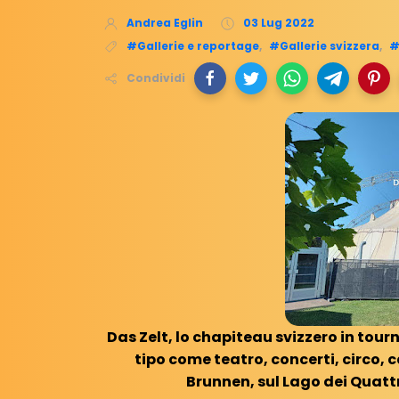
Andrea Eglin
03 Lug 2022
#Gallerie e reportage
,
#Gallerie svizzera
,
#
Condividi
Das Zelt, lo chapiteau svizzero in tour
tipo come teatro, concerti, circo, c
Brunnen, sul Lago dei Quattr