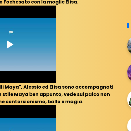
o Fochesato con la moglie Elisa.
li Maya", Alessio ed Elisa sono accompagnati
in stile Maya ben appunto, vede sul palco non
he contorsionismo, ballo e magia.