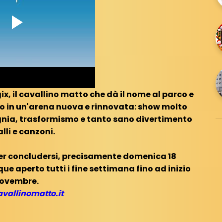
x, il cavallino matto che dà il nome al parco e
erto in un'arena nuova e rinnovata: show molto
gnia, trasformismo e tanto sano divertimento
alli e canzoni.
per concludersi, precisamente domenica 18
 aperto tutti i fine settimana fino ad inizio
ovembre.
vallinomatto.it