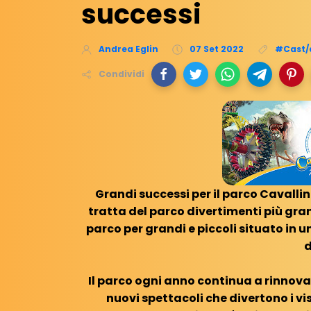
successi
Andrea Eglin
07 Set 2022
#Cast/a
Condividi
Grandi successi per il parco Cavallin
tratta del parco divertimenti più gra
parco per grandi e piccoli situato in 
d
Il parco ogni anno continua a rinnovar
nuovi spettacoli che divertono i vis