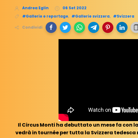
Andrea Eglin
06 Set 2022
#Gallerie e reportage
,
#Gallerie svizzera
,
#Svizzera
Condividi
Il Circus Monti ha debuttato un mese fa con l
vedrà in tournée per tutta la Svizzera tedesca 