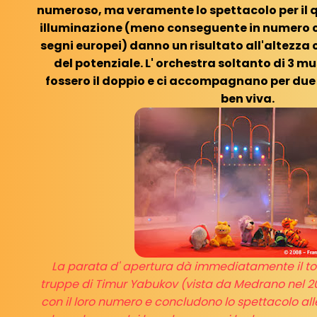
numeroso, ma veramente lo spettacolo per il q
illuminazione (meno conseguente in numero ch
segni europei) danno un risultato all'altezza 
del potenziale. L' orchestra soltanto di 3 m
fossero il doppio e ci accompagnano per due 
ben viva.
La parata d' apertura dà immediatamente il ton
truppe di Timur Yabukov (vista da Medrano nel 20
con il loro numero e concludono lo spettacolo all