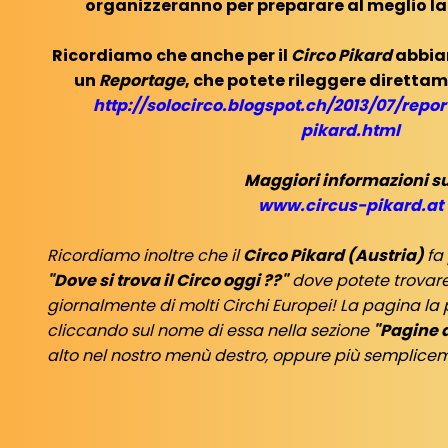
organizzeranno per preparare al meglio la
Ricordiamo che anche per il
Circo Pikard
abbiam
un
Reportage
, che potete rileggere diretta
http://solocirco.blogspot.ch/2013/07/repor
pikard.html
Maggiori informazioni su
www.circus-pikard.at
Ricordiamo inoltre che il
Circo Pikard (Austria)
fa
"Dove si trova il Circo oggi ??"
dove potete trovar
giornalmente di molti Circhi Europei! La pagina la 
cliccando sul nome di essa nella sezione
"Pagine d
alto nel nostro menù destro, oppure più semplic