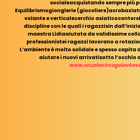
socialeacquistando sempre più p
Equilibrismogionglerie (giocoliere)acrobazi
volante e verticalecerchio asiaticocontors
discipline con le quali i ragazzisin dall’iniz
maestra Lidiaaiutata da validissime colla
professionistei ragazzi lavorano a rotazion
L’ambiente è molto solidale e spesso capita di
aiutare i nuovi arrivatisotto l’occhio a
www.scuolacircogolovkov