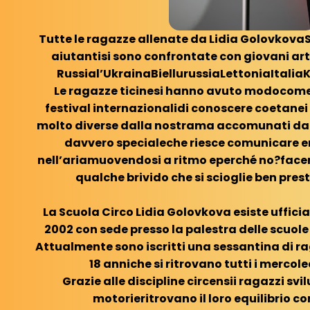
Tutte le ragazze allenate da Lidia GolovkovaS
aiutantisi sono confrontate con giovani arti
Russial’UkrainaBiellurussiaLettoniaItalia
Le ragazze ticinesi hanno avuto modocome g
festival internazionalidi conoscere coetanei
molto diverse dalla nostrama accomunati dal
davvero specialeche riesce comunicare
nell’ariamuovendosi a ritmo eperché no?face
qualche brivido che si scioglie ben pres
La Scuola Circo Lidia Golovkova esiste uffici
2002 con sede presso la palestra delle scuol
Attualmente sono iscritti una sessantina di rag
18 anniche si ritrovano tutti i mercol
Grazie alle discipline circensii ragazzi sv
motorieritrovano il loro equilibrio co