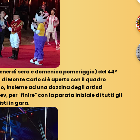
(venerdì sera e domenica pomeriggio) del 44°
 di Monte Carlo si è aperto con il quadro
o, insieme ad una dozzina degli artisti
v, per "finire" con la parata iniziale di tutti gli
isti in gara.