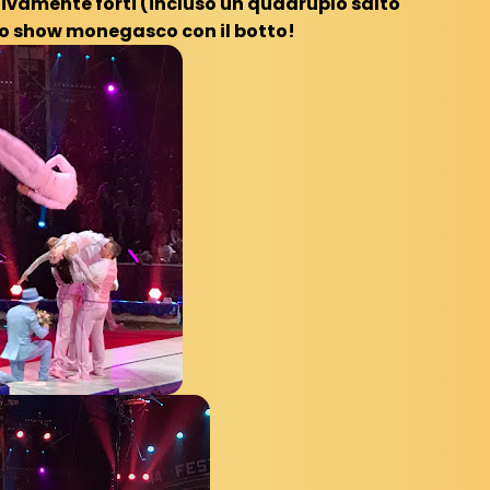
tivamente forti (incluso un quadruplo salto
lo show monegasco con il botto!