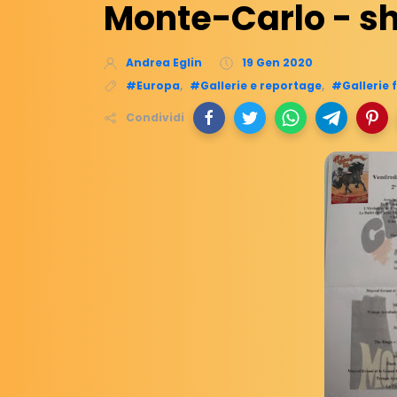
Monte-Carlo - s
Andrea Eglin
19 Gen 2020
#Europa
,
#Gallerie e reportage
,
#Gallerie f
Condividi