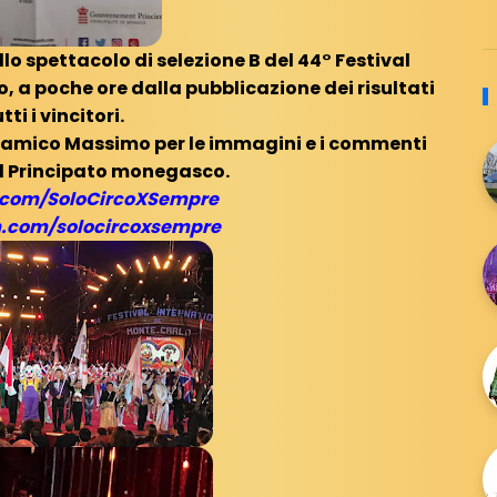
o spettacolo di selezione B del 44° Festival
, a poche ore dalla pubblicazione dei risultati
utti i vincitori.
'amico Massimo per le immagini e i commenti
l Principato monegasco.
com/SoloCircoXSempre
.com/solocircoxsempre