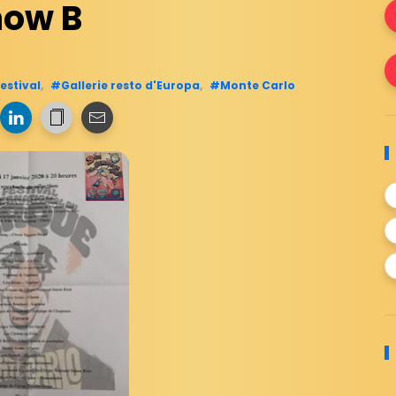
how B
estival
,
#Gallerie resto d'Europa
,
#Monte Carlo