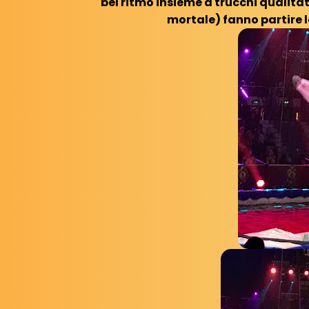
bel ritmo insieme a trucchi qualita
mortale) fanno partire 