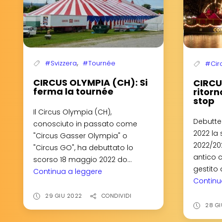
,
#Svizzera
#Tournée
#Circ
CIRCUS OLYMPIA (CH): Si
CIRCUS
ferma la tournée
ritorn
stop
Il Circus Olympia (CH),
Debutte
conosciuto in passato come
2022 la 
"Circus Gasser Olympia" o
2022/202
"Circus GO", ha debuttato lo
antico c
scorso 18 maggio 2022 do...
gestito 
Continua a leggere
CIRCUS
Continu
OLYMPIA
(CH):
29 GIU 2022
CONDIVIDI
28 G
Si
ferma