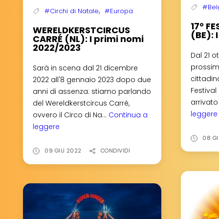
#Bel
,
#Circhi di Natale
#Europa
17° F
WERELDKERSTCIRCUS
(BE): 
CARRÉ (NL): I primi nomi
2022/2023
Dal 21 o
prossim
Sarà in scena dal 21 dicembre
cittadin
2022 all'8 gennaio 2023 dopo due
Festival
anni di assenza: stiamo parlando
arrivato 
del Wereldkerstcircus Carré,
leggere
ovvero il Circo di Na...
Continua a
leggere
WERELDKERSTCIRCUS
CARRÉ
08 G
(NL):
09 GIU 2022
CONDIVIDI
I
primi
nomi
2022/2023