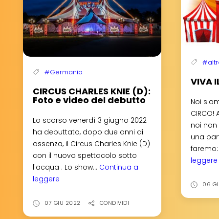
#alt
#Germania
VIVA 
CIRCUS CHARLES KNIE (D):
Foto e video del debutto
Noi siam
CIRCO! A
Lo scorso venerdì 3 giugno 2022
noi non
ha debuttato, dopo due anni di
una part
assenza, il Circus Charles Knie (D)
faremo: 
con il nuovo spettacolo sotto
leggere
l'acqua . Lo show...
Continua a
leggere
CIRCUS
06 G
CHARLES
KNIE
07 GIU 2022
CONDIVIDI
(D):