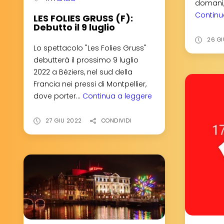
domani, 
Continu
LES FOLIES GRUSS (F):
Debutto il 9 luglio
26 G
Lo spettacolo "Les Folies Gruss"
debutterà il prossimo 9 luglio
2022 a Béziers, nel sud della
Francia nei pressi di Montpellier,
dove porter...
Continua a leggere
LES
FOLIES
GRUSS
27 GIU 2022
CONDIVIDI
(F):
Debutto
il
9
luglio