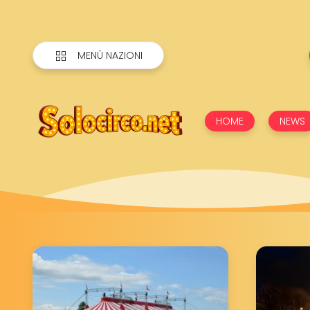
MENÙ NAZIONI
solocirco.net
HOME
NEWS