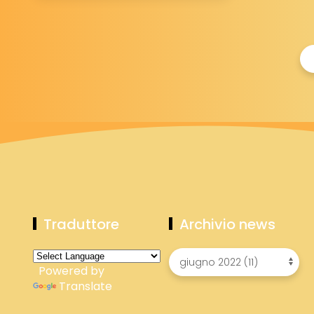
Foto
e
video
del
debutto
Traduttore
Archivio news
Powered by
Translate