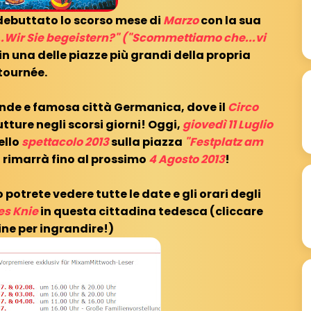
 debuttato lo scorso mese di
Marzo
con la sua
..Wir Sie begeistern?" ("Scommettiamo che...vi
in una delle piazze più grandi della propria
tournée.
ande e famosa città Germanica, dove il
Circo
tture negli scorsi giorni! Oggi,
giovedì 11 Luglio
ello
spettacolo 2013
sulla piazza
"Festplatz am
i rimarrà fino al prossimo
4 Agosto 2013
!
potrete vedere tutte le date e gli orari degli
es Knie
in questa cittadina tedesca (cliccare
ne per ingrandire!)