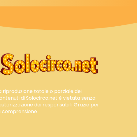
a riproduzione totale o parziale dei
ontenuti di Solocirco.net è vietata senza
'autorizzazione dei responsabili. Grazie per
a comprensione