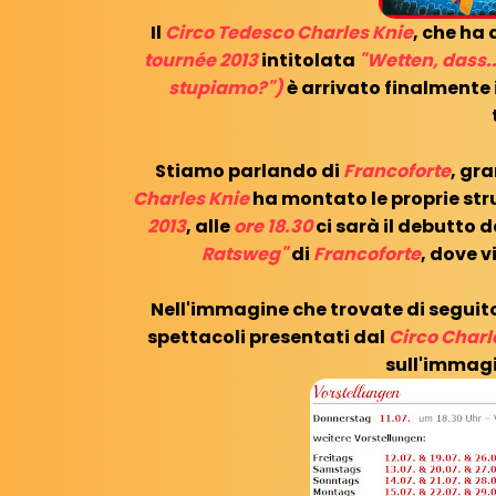
Il
Circo Tedesco Charles Knie
, che ha
tournée 2013
intitolata
"Wetten, dass.
stupiamo?")
è arrivato finalmente 
Stiamo parlando di
Francoforte
, gr
Charles Knie
ha montato le proprie stru
2013
, alle
ore 18.30
ci sarà il debutto d
Ratsweg"
di
Francoforte
, dove v
Nell'immagine che trovate di seguito 
spettacoli presentati dal
Circo Charl
sull'immagi